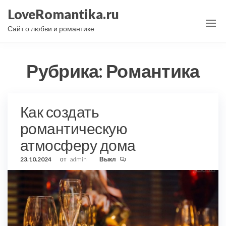
Перейти
LoveRomantika.ru
к
Сайт о любви и романтике
содержимому
Рубрика:
Романтика
Как создать
романтическую
атмосферу дома
23.10.2024
от
admin
Выкл