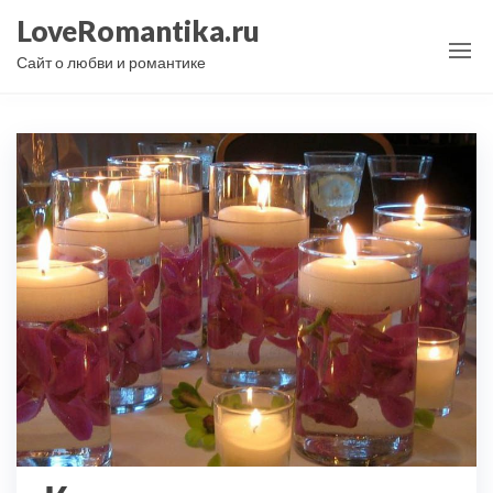
Перейти
LoveRomantika.ru
к
Сайт о любви и романтике
содержимому