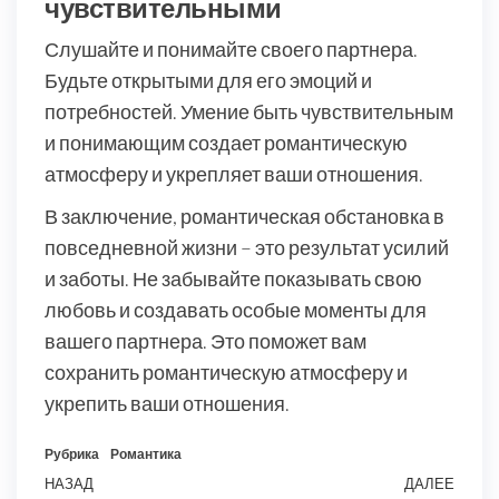
чувствительными
Слушайте и понимайте своего партнера.
Будьте открытыми для его эмоций и
потребностей. Умение быть чувствительным
и понимающим создает романтическую
атмосферу и укрепляет ваши отношения.
В заключение, романтическая обстановка в
повседневной жизни – это результат усилий
и заботы. Не забывайте показывать свою
любовь и создавать особые моменты для
вашего партнера. Это поможет вам
сохранить романтическую атмосферу и
укрепить ваши отношения.
Рубрика
Романтика
Навигация
Предыдущая
НАЗАД
ДАЛЕЕ
Сле