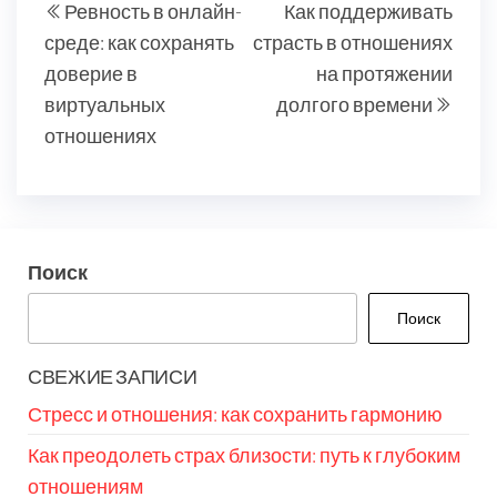
Ревность в онлайн-
Как поддерживать
по
запись
запи
среде: как сохранять
страсть в отношениях
записям
доверие в
на протяжении
виртуальных
долгого времени
отношениях
Поиск
Поиск
СВЕЖИЕ ЗАПИСИ
Стресс и отношения: как сохранить гармонию
Как преодолеть страх близости: путь к глубоким
отношениям