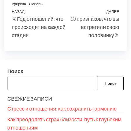
Рубрика
Любовь
Навигация
Предыдущая
НАЗАД
ДАЛЕЕ
Сле
Год отношений: что
10 признаков, что вы
по
запись
запи
происходит на каждой
встретили свою
записям
стадии
половинку
Поиск
Поиск
СВЕЖИЕ ЗАПИСИ
Стресс и отношения: как сохранить гармонию
Как преодолеть страх близости: путь к глубоким
отношениям