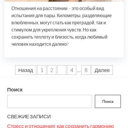
Отношения на расстоянии – это особый вид
испытания для пары. Километры, разделяющие
влюбленных, могут стать как преградой, так и
стимулом для укрепления чувств. Но как
сохранить теплоту и близость, когда любимый
человек находится далеко?
Пагинация
Назад
1
2
3
4
…
8
Далее
записей
Поиск
Поиск
СВЕЖИЕ ЗАПИСИ
Стресс и отношения: как сохранить гармонию