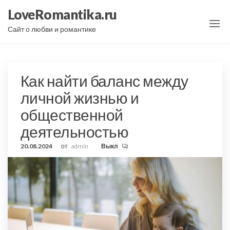
Перейти
LoveRomantika.ru
к
Сайт о любви и романтике
содержимому
Как найти баланс между
личной жизнью и
общественной
деятельностью
20.08.2024
от
admin
Выкл