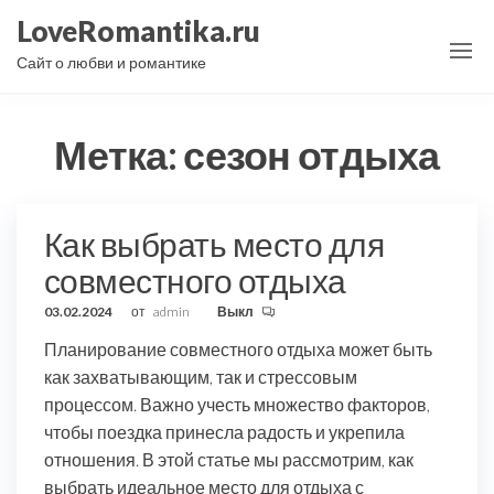
Перейти
LoveRomantika.ru
к
Сайт о любви и романтике
содержимому
Метка:
сезон отдыха
Как выбрать место для
совместного отдыха
03.02.2024
от
admin
Выкл
Планирование совместного отдыха может быть
как захватывающим, так и стрессовым
процессом. Важно учесть множество факторов,
чтобы поездка принесла радость и укрепила
отношения. В этой статье мы рассмотрим, как
выбрать идеальное место для отдыха с