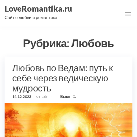
Перейти
LoveRomantika.ru
к
Сайт о любви и романтике
содержимому
Рубрика:
Любовь
Любовь по Ведам: путь к
себе через ведическую
мудрость
14.12.2023
от
admin
Выкл