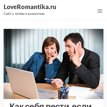
Перейти
LoveRomantika.ru
к
Сайт о любви и романтике
содержимому
Как себя вести, если