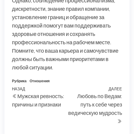
Однако, соблюдение профессионализма,
дискретности, знание правил компании,
установление границ и обращение за
поддержкой помогут вам поддерживать
здоровые отношения и сохранять
профессиональность на рабочем месте.
Помните, что ваша карьера и самочувствие
должны быть важными приоритетами в
любой ситуации.
Рубрика
Отношения
Навигация
Предыдущая
НАЗАД
ДАЛЕЕ
Сле
Мужская ревность:
Любовь по Ведам:
по
запись
запи
причины и признаки
путь к себе через
записям
ведическую мудрость